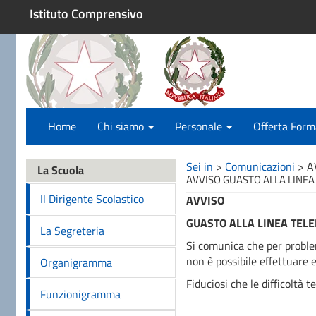
Istituto Comprensivo
Home
Chi siamo
Personale
Offerta Form
Sei in
>
Comunicazioni
>
A
La Scuola
AVVISO GUASTO ALLA LINEA
Il Dirigente Scolastico
AVVISO
GUASTO ALLA LINEA TEL
La Segreteria
Si comunica che per problemi
non è possibile effettuare 
Organigramma
Fiduciosi che le difficoltà 
Funzionigramma