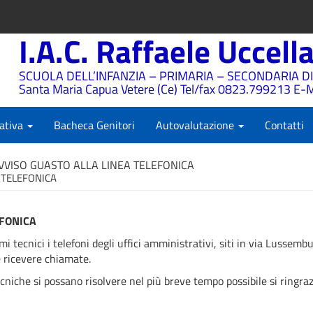
I.A.C. Raffaele Uccell
SCUOLA DELL’INFANZIA – PRIMARIA – SECONDARIA DI
Santa Maria Capua Vetere (Ce) Tel/fax 0823.799213 E-M
ativa
Bacheca Genitori
Autovalutazione
Contatti
VVISO GUASTO ALLA LINEA TELEFONICA
 TELEFONICA
EFONICA
 tecnici i telefoni degli uffici amministrativi, siti in via Lussemb
e ricevere chiamate.
tecniche si possano risolvere nel più breve tempo possibile si ringraz