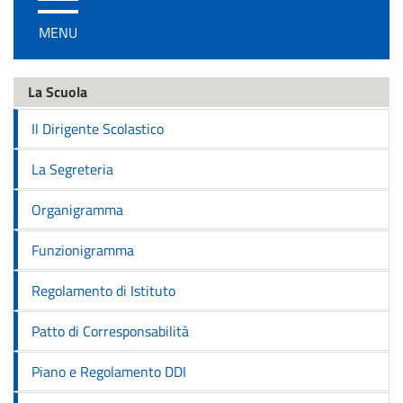
/
MENU
disattiva
la
navigazione
La Scuola
Il Dirigente Scolastico
La Segreteria
Organigramma
Funzionigramma
Regolamento di Istituto
Patto di Corresponsabilità
Piano e Regolamento DDI