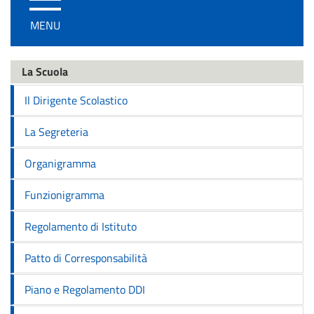
/
MENU
disattiva
la
navigazione
La Scuola
Il Dirigente Scolastico
La Segreteria
Organigramma
Funzionigramma
Regolamento di Istituto
Patto di Corresponsabilità
Piano e Regolamento DDI