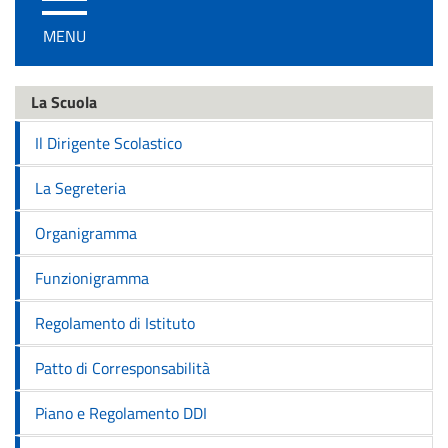
/
MENU
disattiva
la
navigazione
La Scuola
Il Dirigente Scolastico
La Segreteria
Organigramma
Funzionigramma
Regolamento di Istituto
Patto di Corresponsabilità
Piano e Regolamento DDI