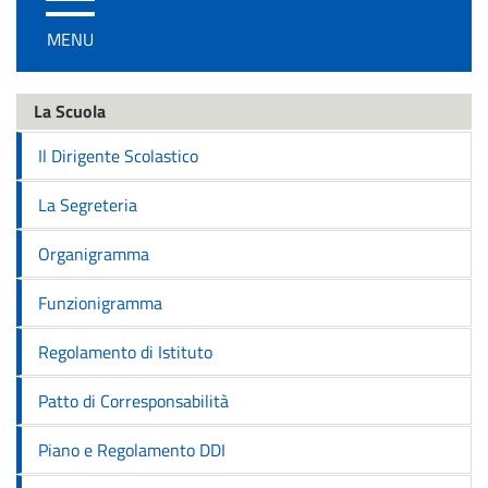
/
MENU
disattiva
la
navigazione
La Scuola
Il Dirigente Scolastico
La Segreteria
Organigramma
Funzionigramma
Regolamento di Istituto
Patto di Corresponsabilità
Piano e Regolamento DDI