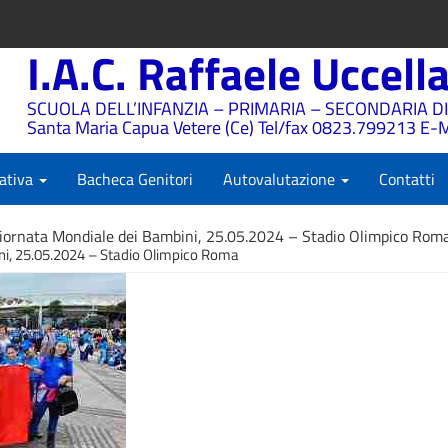
I.A.C. Raffaele Uccell
SCUOLA DELL’INFANZIA – PRIMARIA – SECONDARIA DI
Santa Maria Capua Vetere (Ce) Tel/fax 0823.799213 E-M
ativa
Bacheca Genitori
Autovalutazione
Contatti
iornata Mondiale dei Bambini, 25.05.2024 – Stadio Olimpico Rom
ni, 25.05.2024 – Stadio Olimpico Roma