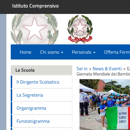
Istituto Comprensivo
Home
Chi siamo
Personale
Offerta Form
Sei in
>
News & Eventi
>
G
La Scuola
Giornata Mondiale dei Bambi
Il Dirigente Scolastico
La Segreteria
Organigramma
Funzionigramma