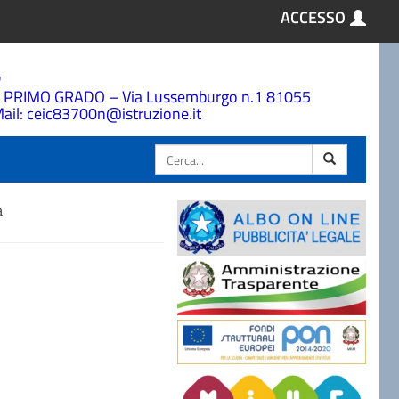
ACCESSO
a
 PRIMO GRADO – Via Lussemburgo n.1 81055
ail: ceic83700n@istruzione.it
Cerca
a