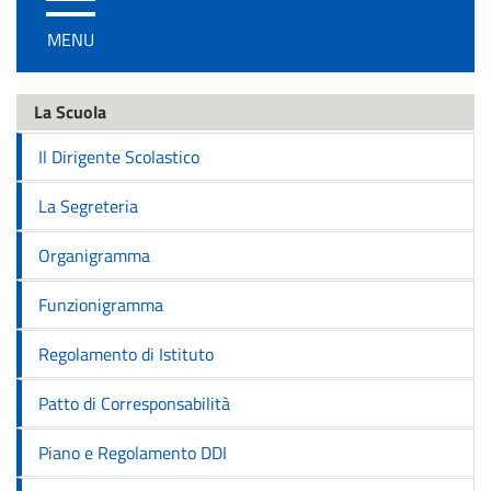
/
MENU
disattiva
la
navigazione
La Scuola
Il Dirigente Scolastico
La Segreteria
Organigramma
Funzionigramma
Regolamento di Istituto
Patto di Corresponsabilità
Piano e Regolamento DDI