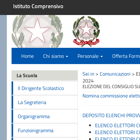
Istituto Comprensivo
Home
Chi siamo
Personale
Offerta Form
Sei in
>
Comunicazioni
>
E
La Scuola
2024
ELEZIONE DEL CONSIGLIO SU
Il Dirigente Scolastico
Nomina commissione elettora
La Segreteria
DEPOSITO ELENCHI PROVVI
Organigramma
ELENCO ELETTORI C
Funzionigramma
ELENCO ELETTORI 
ELENCO ELETTORI 