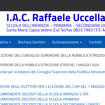
I.A.C. Raffaele Uccell
SCUOLA DELL’INFANZIA – PRIMARIA – SECONDARIA DI
Santa Maria Capua Vetere (Ce) Tel/fax 0823.799213 E-M
ativa
Bacheca Genitori
Autovalutazione
Contatti
LEZIONE DEL CONSIGLIO SUPERIORE DELLA PUBBLICA ISTRUZION
PERIORE DELLA PUBBLICA ISTRUZIONE (CSPI) DEL 7 MAGGIO 2024
le per le elezioni del Consiglio Superiore della Pubblica Istruzio
SORI DEGLI ELETTORI PER L’ELEZIONE DEL CSPI DEL 7 MAGGIO
OMPONENTE DOCENTI DELLA SCUOLA INFANZIA E ATA
COMPONENTE DOCENTI DELLA SCUOLA PRIMARIA
COMPONENTE DOCENTI DELLA SCUOLA SECONDARIA I GRADO