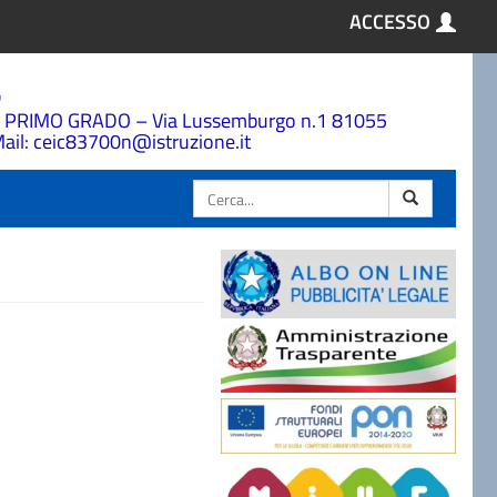
ACCESSO
a
 PRIMO GRADO – Via Lussemburgo n.1 81055
ail: ceic83700n@istruzione.it
Cerca