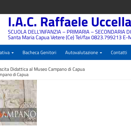
I.A.C. Raffaele Uccell
SCUOLA DELL’INFANZIA – PRIMARIA – SECONDARIA DI
Santa Maria Capua Vetere (Ce) Tel/fax 0823.799213 E-M
ativa
Bacheca Genitori
Autovalutazione
Contatti
scita Didattica al Museo Campano di Capua
ampano di Capua