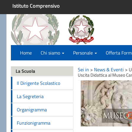
Istituto Comprensivo
Home
Chi siamo
Personale
Offerta Form
Sei in
>
News & Eventi
>
U
La Scuola
Uscita Didattica al Museo C
Il Dirigente Scolastico
La Segreteria
Organigramma
Funzionigramma