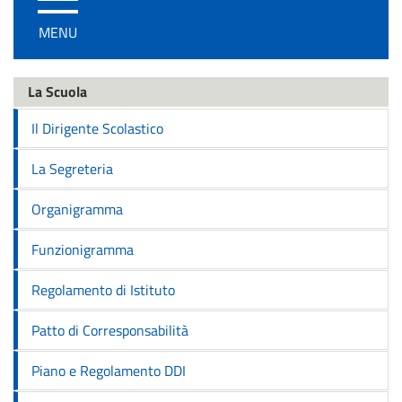
/
MENU
disattiva
la
navigazione
La Scuola
Il Dirigente Scolastico
La Segreteria
Organigramma
Funzionigramma
Regolamento di Istituto
Patto di Corresponsabilità
Piano e Regolamento DDI