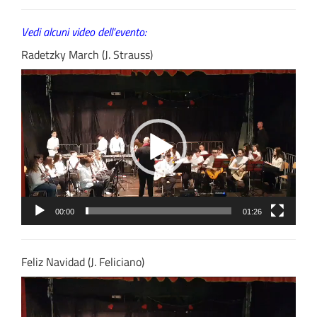
Vedi alcuni video dell’evento:
Radetzky March (J. Strauss)
Video
Player
00:00
01:26
Feliz Navidad (J. Feliciano)
Video
Player