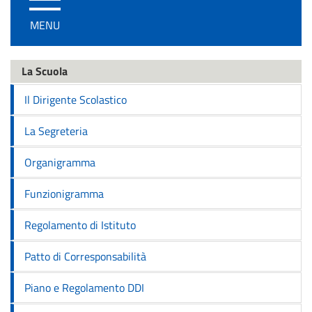
/
MENU
disattiva
la
navigazione
La Scuola
Il Dirigente Scolastico
La Segreteria
Organigramma
Funzionigramma
Regolamento di Istituto
Patto di Corresponsabilità
Piano e Regolamento DDI