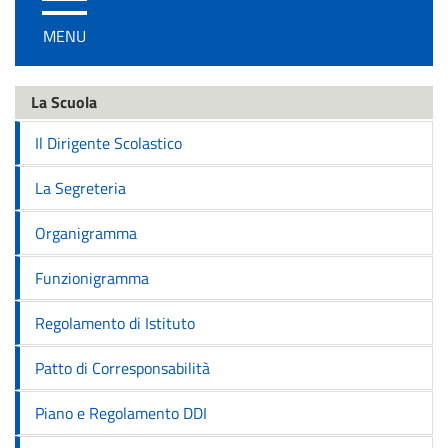
/
MENU
disattiva
la
navigazione
La Scuola
Il Dirigente Scolastico
La Segreteria
Organigramma
Funzionigramma
Regolamento di Istituto
Patto di Corresponsabilità
Piano e Regolamento DDI