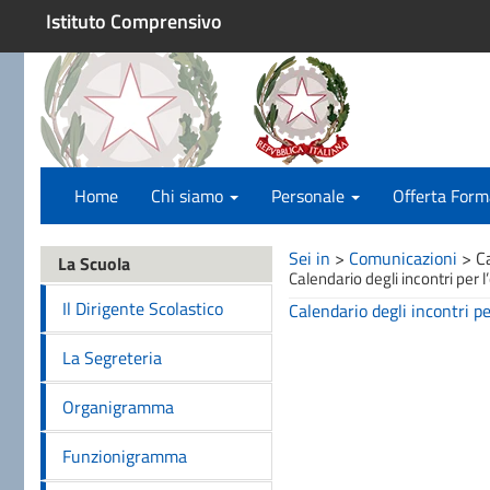
Istituto Comprensivo
Home
Chi siamo
Personale
Offerta Form
Sei in
>
Comunicazioni
>
C
La Scuola
Calendario degli incontri per 
Il Dirigente Scolastico
Calendario degli incontri p
La Segreteria
Organigramma
Funzionigramma