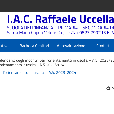
I.A.C. Raffaele Uccell
SCUOLA DELL’INFANZIA – PRIMARIA – SECONDARIA DI
Santa Maria Capua Vetere (Ce) Tel/fax 0823.799213 E-M
ativa
Bacheca Genitori
Autovalutazione
Contatti
alendario degli incontri per l’orientamento in uscita – A.S. 2023/
l’orientamento in uscita – A.S. 2023/2024
er l’orientamento in uscita – A.S. 2023-2024
P