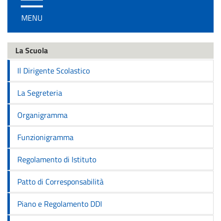
/
MENU
disattiva
la
navigazione
La Scuola
Il Dirigente Scolastico
La Segreteria
Organigramma
Funzionigramma
Regolamento di Istituto
Patto di Corresponsabilità
Piano e Regolamento DDI