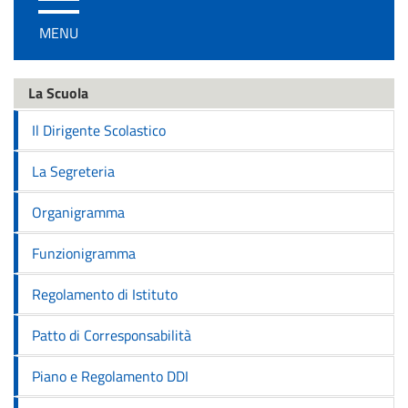
/
MENU
disattiva
la
navigazione
La Scuola
Il Dirigente Scolastico
La Segreteria
Organigramma
Funzionigramma
Regolamento di Istituto
Patto di Corresponsabilità
Piano e Regolamento DDI