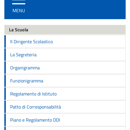
/
MENU
disattiva
la
navigazione
La Scuola
Il Dirigente Scolastico
La Segreteria
Organigramma
Funzionigramma
Regolamento di Istituto
Patto di Corresponsabilità
Piano e Regolamento DDI