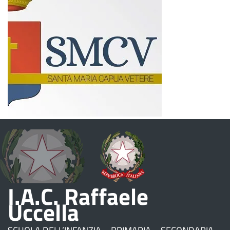
I.A.C. Raffaele
Uccella