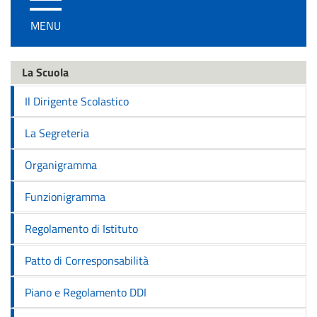
/
MENU
disattiva
la
navigazione
La Scuola
Il Dirigente Scolastico
La Segreteria
Organigramma
Funzionigramma
Regolamento di Istituto
Patto di Corresponsabilità
Piano e Regolamento DDI