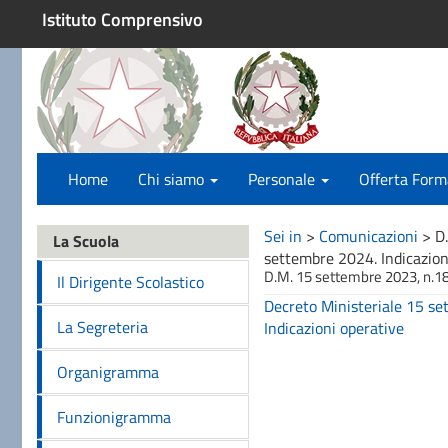
Istituto Comprensivo
Home
Chi siamo
Personale
Offerta Form
Sei in
>
Comunicazioni
>
D
La Scuola
settembre 2024. Indicazion
D.M. 15 settembre 2023, n.185
Il Dirigente Scolastico
Decreto Ministeriale 15 se
La Segreteria
Indicazioni operative
Organigramma
Funzionigramma