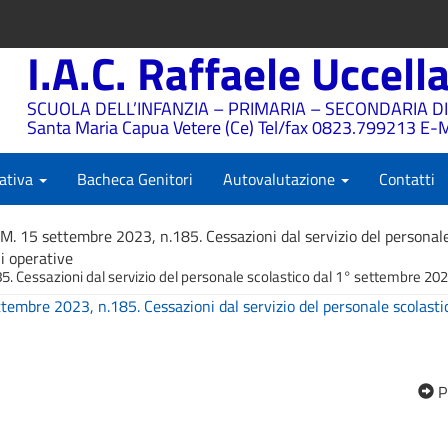
I.A.C. Raffaele Uccell
SCUOLA DELL’INFANZIA – PRIMARIA – SECONDARIA DI
Santa Maria Capua Vetere (Ce) Tel/fax 0823.799213 E-M
ativa
Bacheca Genitori
Autovalutazione
Contatti
.M. 15 settembre 2023, n.185. Cessazioni dal servizio del personale
i operative
. Cessazioni dal servizio del personale scolastico dal 1° settembre 2024
ttembre 2023, n.185. Cessazioni dal servizio del personale scolast
P