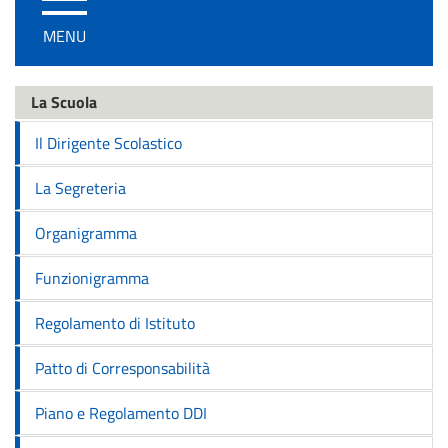
/
MENU
disattiva
la
navigazione
La Scuola
Il Dirigente Scolastico
La Segreteria
Organigramma
Funzionigramma
Regolamento di Istituto
Patto di Corresponsabilità
Piano e Regolamento DDI