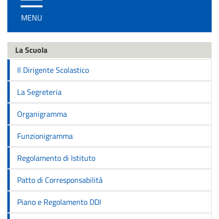
/
MENU
disattiva
la
navigazione
La Scuola
Il Dirigente Scolastico
La Segreteria
Organigramma
Funzionigramma
Regolamento di Istituto
Patto di Corresponsabilità
Piano e Regolamento DDI