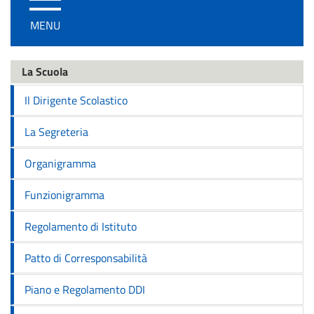
/
MENU
disattiva
la
navigazione
La Scuola
Il Dirigente Scolastico
La Segreteria
Organigramma
Funzionigramma
Regolamento di Istituto
Patto di Corresponsabilità
Piano e Regolamento DDI