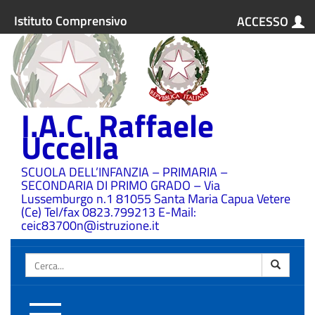
Istituto Comprensivo
ACCESSO
I.A.C. Raffaele
Uccella
SCUOLA DELL’INFANZIA – PRIMARIA –
SECONDARIA DI PRIMO GRADO – Via
Lussemburgo n.1 81055 Santa Maria Capua Vetere
(Ce) Tel/fax 0823.799213 E-Mail:
ceic83700n@istruzione.it
Cerca
Attiva