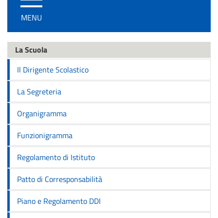
/
MENU
disattiva
la
navigazione
La Scuola
Il Dirigente Scolastico
La Segreteria
Organigramma
Funzionigramma
Regolamento di Istituto
Patto di Corresponsabilità
Piano e Regolamento DDI