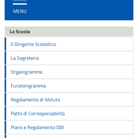
/
MENU
disattiva
la
navigazione
La Scuola
Il Dirigente Scolastico
La Segreteria
Organigramma
Funzionigramma
Regolamento di Istituto
Patto di Corresponsabilità
Piano e Regolamento DDI