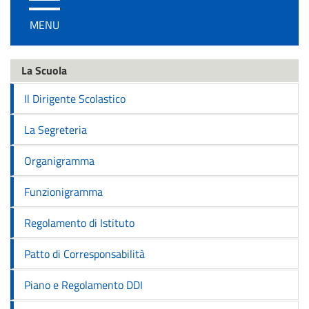
/
MENU
disattiva
la
navigazione
La Scuola
Il Dirigente Scolastico
La Segreteria
Organigramma
Funzionigramma
Regolamento di Istituto
Patto di Corresponsabilità
Piano e Regolamento DDI