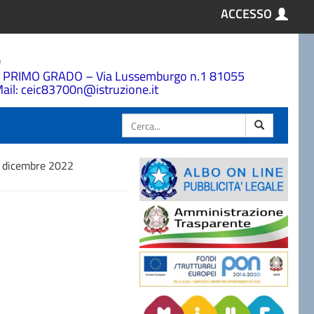
ACCESSO
a
 PRIMO GRADO – Via Lussemburgo n.1 81055
ail: ceic83700n@istruzione.it
Cerca
22 dicembre 2022