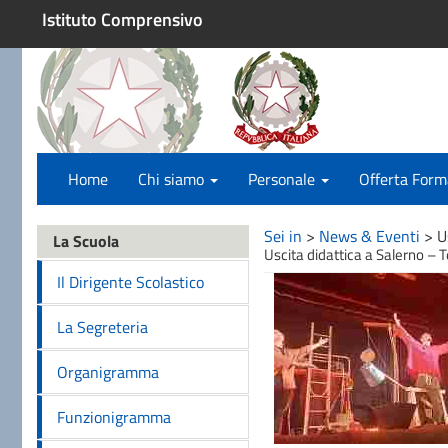
Istituto Comprensivo
Home
Chi siamo
Personale
Offerta Form
Sei in
>
News & Eventi
>
U
La Scuola
Uscita didattica a Salerno –
Il Dirigente Scolastico
La Segreteria
Organigramma
Funzionigramma