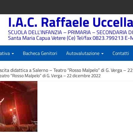
I.A.C. Raffaele Uccell
SCUOLA DELL’INFANZIA – PRIMARIA – SECONDARIA DI
Santa Maria Capua Vetere (Ce) Tel/fax 0823.799213 E-M
ativa
Bacheca Genitori
Autovalutazione
Contatti
scita didattica a Salerno – Teatro “Rosso Malpelo” di G. Verga – 
 Teatro “Rosso Malpelo” di G. Verga – 22 dicembre 2022