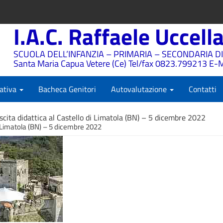
I.A.C. Raffaele Uccell
SCUOLA DELL’INFANZIA – PRIMARIA – SECONDARIA DI
Santa Maria Capua Vetere (Ce) Tel/fax 0823.799213 E-M
ativa
Bacheca Genitori
Autovalutazione
Contatti
scita didattica al Castello di Limatola (BN) – 5 dicembre 2022
di Limatola (BN) – 5 dicembre 2022