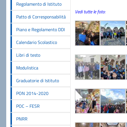
Regolamento di Istituto
Vedi tutte le foto:
Patto di Corresponsabilità
Piano e Regolamento DDI
Calendario Scolastico
Libri di testo
Modulistica
Graduatorie di Istituto
PON 2014-2020
POC – FESR
PNRR