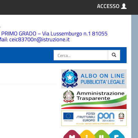
ACCESSO
a
 PRIMO GRADO – Via Lussemburgo n.1 81055
ail: ceic83700n@istruzione.it
Cerca