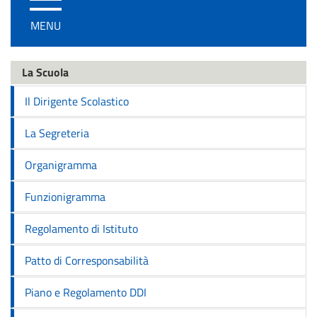
/
MENU
disattiva
la
navigazione
La Scuola
Il Dirigente Scolastico
La Segreteria
Organigramma
Funzionigramma
Regolamento di Istituto
Patto di Corresponsabilità
Piano e Regolamento DDI