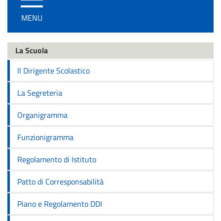
/
MENU
disattiva
la
navigazione
La Scuola
Il Dirigente Scolastico
La Segreteria
Organigramma
Funzionigramma
Regolamento di Istituto
Patto di Corresponsabilità
Piano e Regolamento DDI