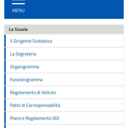
/
MENU
disattiva
la
navigazione
La Scuola
Il Dirigente Scolastico
La Segreteria
Organigramma
Funzionigramma
Regolamento di Istituto
Patto di Corresponsabilità
Piano e Regolamento DDI