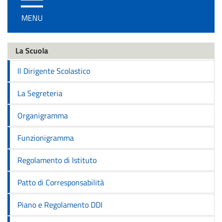
/
MENU
disattiva
la
navigazione
La Scuola
Il Dirigente Scolastico
La Segreteria
Organigramma
Funzionigramma
Regolamento di Istituto
Patto di Corresponsabilità
Piano e Regolamento DDI