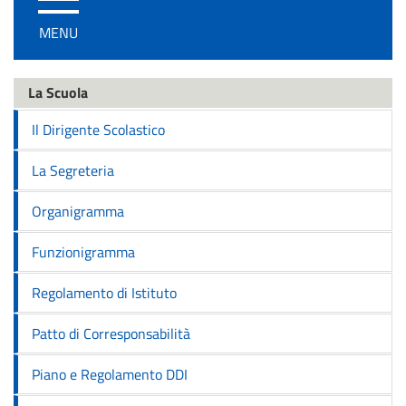
/
MENU
disattiva
la
navigazione
La Scuola
Il Dirigente Scolastico
La Segreteria
Organigramma
Funzionigramma
Regolamento di Istituto
Patto di Corresponsabilità
Piano e Regolamento DDI