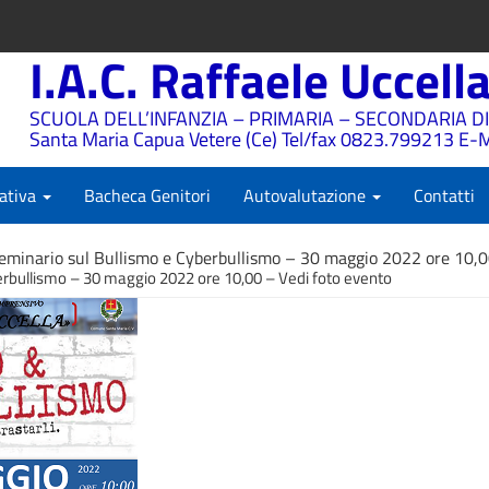
I.A.C. Raffaele Uccell
SCUOLA DELL’INFANZIA – PRIMARIA – SECONDARIA DI
Santa Maria Capua Vetere (Ce) Tel/fax 0823.799213 E-M
ativa
Bacheca Genitori
Autovalutazione
Contatti
eminario sul Bullismo e Cyberbullismo – 30 maggio 2022 ore 10,0
erbullismo – 30 maggio 2022 ore 10,00 – Vedi foto evento