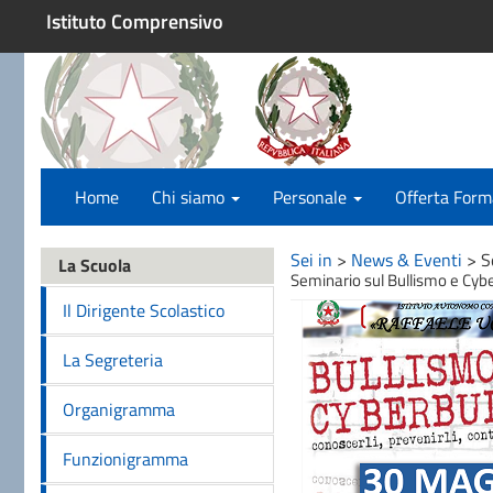
Istituto Comprensivo
Home
Chi siamo
Personale
Offerta Form
Sei in
>
News & Eventi
>
S
La Scuola
Seminario sul Bullismo e Cyb
Il Dirigente Scolastico
La Segreteria
Organigramma
Funzionigramma