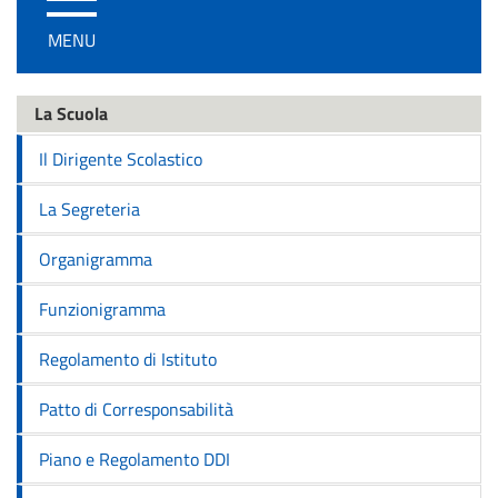
/
MENU
disattiva
la
navigazione
La Scuola
Il Dirigente Scolastico
La Segreteria
Organigramma
Funzionigramma
Regolamento di Istituto
Patto di Corresponsabilità
Piano e Regolamento DDI