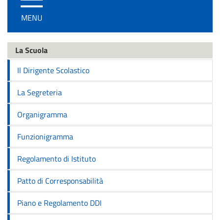
/
MENU
disattiva
la
navigazione
La Scuola
Il Dirigente Scolastico
La Segreteria
Organigramma
Funzionigramma
Regolamento di Istituto
Patto di Corresponsabilità
Piano e Regolamento DDI