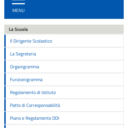
/
MENU
disattiva
la
navigazione
La Scuola
Il Dirigente Scolastico
La Segreteria
Organigramma
Funzionigramma
Regolamento di Istituto
Patto di Corresponsabilità
Piano e Regolamento DDI