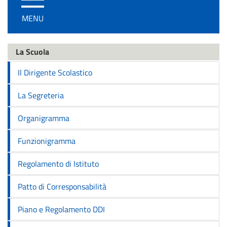
/
MENU
disattiva
la
navigazione
La Scuola
Il Dirigente Scolastico
La Segreteria
Organigramma
Funzionigramma
Regolamento di Istituto
Patto di Corresponsabilità
Piano e Regolamento DDI