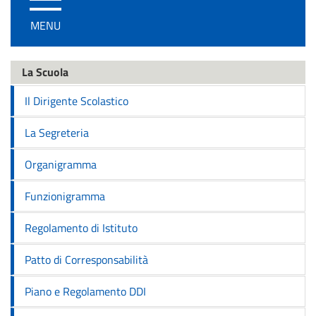
/
MENU
disattiva
la
navigazione
La Scuola
Il Dirigente Scolastico
La Segreteria
Organigramma
Funzionigramma
Regolamento di Istituto
Patto di Corresponsabilità
Piano e Regolamento DDI