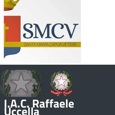
I.A.C. Raffaele
Uccella