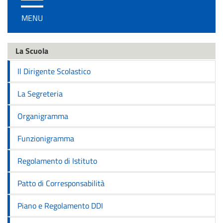
/
MENU
disattiva
la
navigazione
La Scuola
Il Dirigente Scolastico
La Segreteria
Organigramma
Funzionigramma
Regolamento di Istituto
Patto di Corresponsabilità
Piano e Regolamento DDI