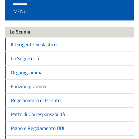
/
MENU
disattiva
la
navigazione
La Scuola
Il Dirigente Scolastico
La Segreteria
Organigramma
Funzionigramma
Regolamento di Istituto
Patto di Corresponsabilità
Piano e Regolamento DDI