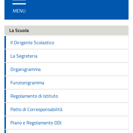
/
MENU
disattiva
la
navigazione
La Scuola
Il Dirigente Scolastico
La Segreteria
Organigramma
Funzionigramma
Regolamento di Istituto
Patto di Corresponsabilità
Piano e Regolamento DDI