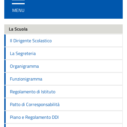
/
MENU
disattiva
la
navigazione
La Scuola
Il Dirigente Scolastico
La Segreteria
Organigramma
Funzionigramma
Regolamento di Istituto
Patto di Corresponsabilità
Piano e Regolamento DDI