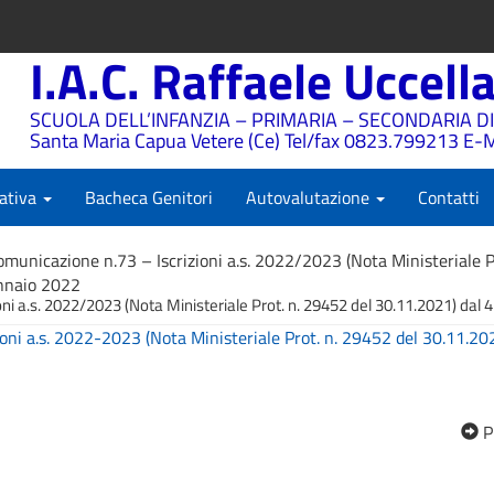
I.A.C. Raffaele Uccell
SCUOLA DELL’INFANZIA – PRIMARIA – SECONDARIA DI
Santa Maria Capua Vetere (Ce) Tel/fax 0823.799213 E-M
ativa
Bacheca Genitori
Autovalutazione
Contatti
omunicazione n.73 – Iscrizioni a.s. 2022/2023 (Nota Ministeriale P
ennaio 2022
ni a.s. 2022/2023 (Nota Ministeriale Prot. n. 29452 del 30.11.2021) dal 
oni a.s. 2022-2023 (Nota Ministeriale Prot. n. 29452 del 30.11.20
P