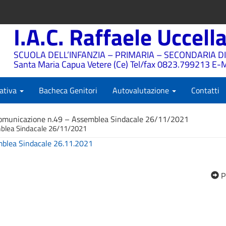
I.A.C. Raffaele Uccell
SCUOLA DELL’INFANZIA – PRIMARIA – SECONDARIA DI
Santa Maria Capua Vetere (Ce) Tel/fax 0823.799213 E-M
ativa
Bacheca Genitori
Autovalutazione
Contatti
omunicazione n.49 – Assemblea Sindacale 26/11/2021
blea Sindacale 26/11/2021
blea Sindacale 26.11.2021
P