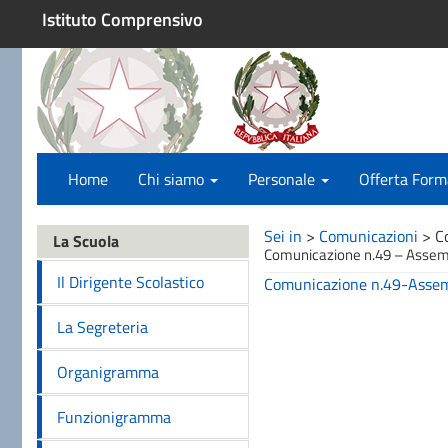
Istituto Comprensivo
Home
Chi siamo
Personale
Offerta Form
Sei in
>
Comunicazioni
>
C
La Scuola
Comunicazione n.49 – Assem
Il Dirigente Scolastico
Comunicazione n.49-Assem
La Segreteria
Organigramma
Funzionigramma