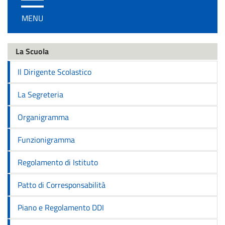
/
MENU
disattiva
la
navigazione
La Scuola
Il Dirigente Scolastico
La Segreteria
Organigramma
Funzionigramma
Regolamento di Istituto
Patto di Corresponsabilità
Piano e Regolamento DDI