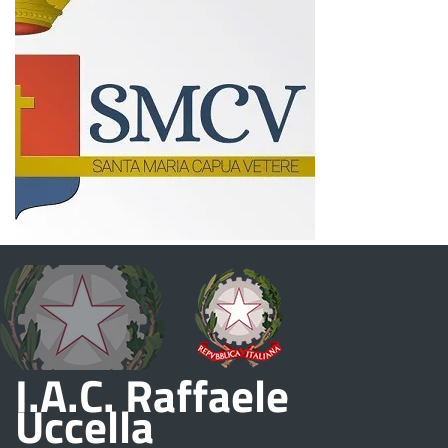
I.A.C. Raffaele
Uccella