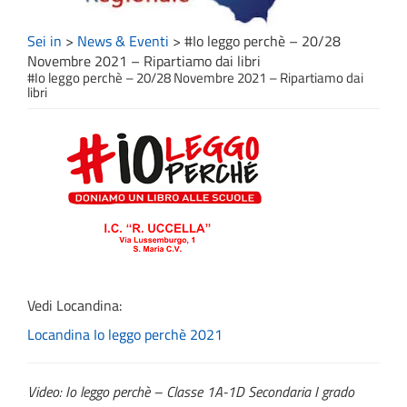
Sei in
>
News & Eventi
>
#Io leggo perchè – 20/28
Novembre 2021 – Ripartiamo dai libri
#Io leggo perchè – 20/28 Novembre 2021 – Ripartiamo dai
libri
Vedi Locandina:
Locandina Io leggo perchè 2021
Video: Io leggo perchè – Classe 1A-1D Secondaria I grado