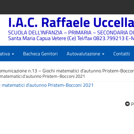
I.A.C. Raffaele Uccell
SCUOLA DELL’INFANZIA – PRIMARIA – SECONDARIA DI
Santa Maria Capua Vetere (Ce) Tel/fax 0823.799213 E-M
ativa
Bacheca Genitori
Autovalutazione
Contatti
omunicazione n.13 – Giochi matematici d’autunno Pristem-Bocco
 matematici d’autunno Pristem-Bocconi 2021
i matematici d’autunno Pristem-Bocconi 2021
P