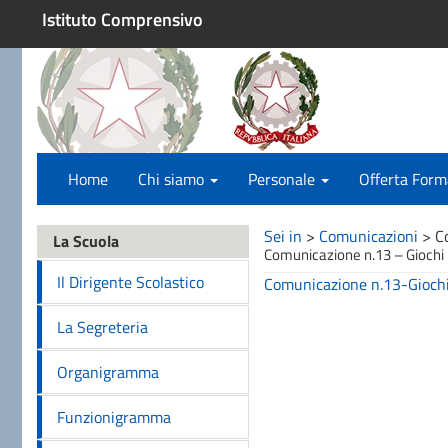
Istituto Comprensivo
Home
Chi siamo
Personale
Offerta Form
Sei in
>
Comunicazioni
>
C
La Scuola
Comunicazione n.13 – Giochi
Il Dirigente Scolastico
Comunicazione n.13-Gioch
La Segreteria
Organigramma
Funzionigramma