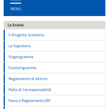
/
MENU
disattiva
la
navigazione
La Scuola
Il Dirigente Scolastico
La Segreteria
Organigramma
Funzionigramma
Regolamento di Istituto
Patto di Corresponsabilità
Piano e Regolamento DDI