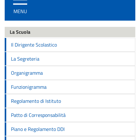
/
MENU
disattiva
la
navigazione
La Scuola
Il Dirigente Scolastico
La Segreteria
Organigramma
Funzionigramma
Regolamento di Istituto
Patto di Corresponsabilità
Piano e Regolamento DDI