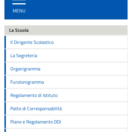
/
MENU
disattiva
la
navigazione
La Scuola
Il Dirigente Scolastico
La Segreteria
Organigramma
Funzionigramma
Regolamento di Istituto
Patto di Corresponsabilità
Piano e Regolamento DDI