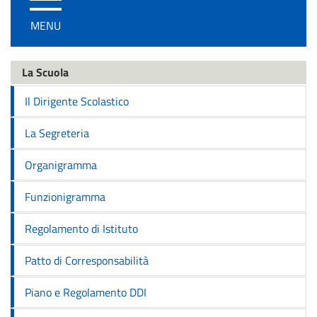
/
MENU
disattiva
la
navigazione
La Scuola
Il Dirigente Scolastico
La Segreteria
Organigramma
Funzionigramma
Regolamento di Istituto
Patto di Corresponsabilità
Piano e Regolamento DDI